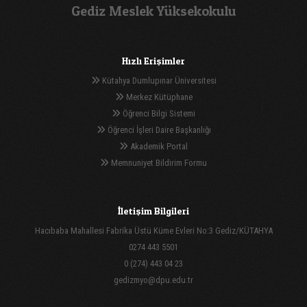
Gediz Meslek Yüksekokulu
Hızlı Erişimler
Kütahya Dumlupınar Üniversitesi
Merkez Kütüphane
Öğrenci Bilgi Sistemi
Öğrenci İşleri Daire Başkanlığı
Akademik Portal
Memnuniyet Bildirim Formu
İletişim Bilgileri
Hacıbaba Mahallesi Fabrika Üstü Küme Evleri No:3 Gediz/KÜTAHYA
0274 443 5501
0 (274) 443 04 23
gedizmyo@dpu.edu.tr