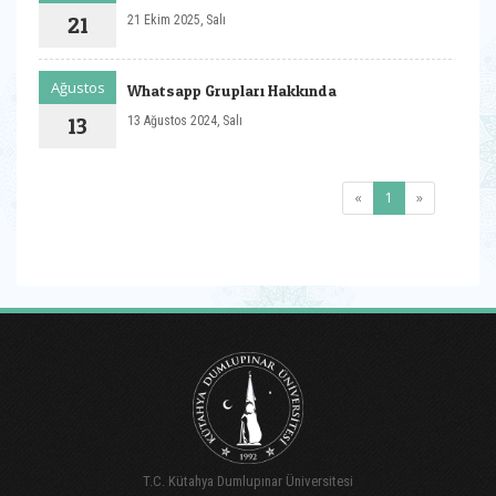
21
21 Ekim 2025, Salı
Ağustos
Whatsapp Grupları Hakkında
13
13 Ağustos 2024, Salı
(current)
«
1
»
T.C. Kütahya Dumlupınar Üniversitesi