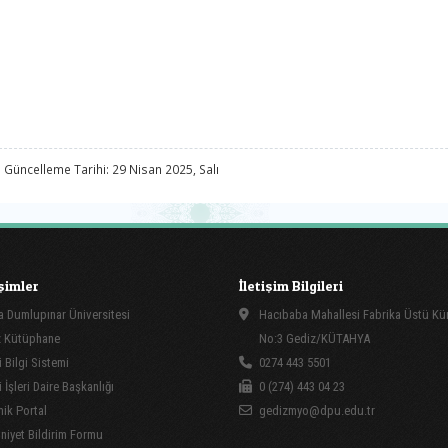
 Güncelleme Tarihi: 29 Nisan 2025, Salı
işimler
İletişim Bilgileri
 Dumlupınar Üniversitesi
Hacıbaba Mahallesi Fabrika Üstü Kü
 Kütüphane
No:3 Gediz/KÜTAHYA
 Bilgi Sistemi
0274 443 5501
İşleri Daire Başkanlığı
0 (274) 443 04 23
ik Portal
gedizmyo@dpu.edu.tr
yet Bildirim Formu