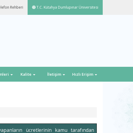
lefon Rehberi
T.C. Kütahya Dumlupınar Üniversitesi
emleri
Kalite
İletişim
Hızlı Erişim
yapanların ücretlerinin kamu tarafından