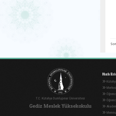
Son
Hızlı Er
Kütahya
Merkez
Öğrenci
T.C. Kütahya Dumlupınar Üniversitesi
Öğrenci 
Gediz Meslek Yüksekokulu
Akadem
Memnuni