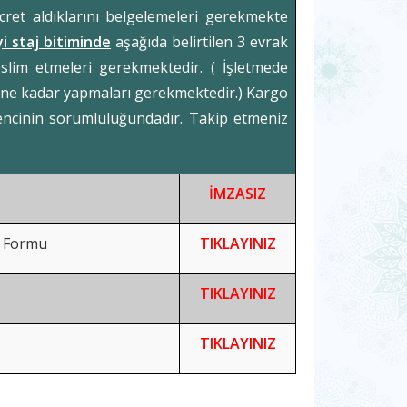
cret aldıklarını belgelemeleri gerekmekte
i staj bitiminde
aşağıda belirtilen 3 evrak
eslim etmeleri gerekmektedir. ( İşletmede
8'ine kadar yapmaları gerekmektedir.) Kargo
encinin sorumluluğundadır. Takip etmeniz
İMZASIZ
gi Formu
TIKLAYINIZ
TIKLAYINIZ
TIKLAYINIZ