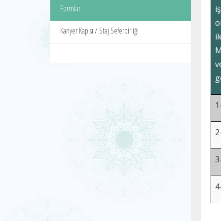
Formlar
i
o
Kariyer Kapısı / Staj Seferbirliği
i
M
v
g
1
2
3
4