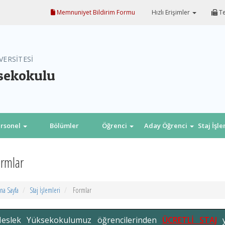
Memnuniyet Bildirim Formu
Hızlı Erişimler
Te
VERSİTESİ
sekokulu
rsonel
Bölümler
Öğrenci
Aday Öğrenci
Staj İşl
rmlar
na Sayfa
Staj İşlemleri
Formlar
eslek Yüksekokulumuz öğrencilerinden
ÜCRETLİ STAJ