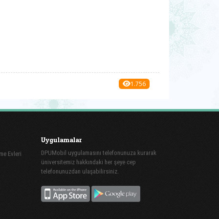
1.756
Uygulamalar
DPUMobil uygulamasını telefonunuza kurarak
me Evleri
üniversitemiz hakkındaki her şeye cep
telefonunuzdan ulaşabilirsiniz.