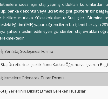
şletmelere iadesi için staj yapmış oldukları kurumlardan ü
lup,
banka dekontu veya ücret aldığını gösterir bir belgey
le birlikte mutlaka Yüksekokulumuz Staj İşleri Birimine t
esleki Eğitim (İME) yapan öğrencilerin bu işlemi her ayın 2
eya şahsen teslim edilmeyen gönderilen staj evrakları öğr
erekmektedir.
-İş Yeri Staj Sözleşmesi Formu
-Staj Ücretlerine İşsizlik Fonu Katkısı Öğrenci ve İşveren Bil
-İşletmelere Ödenecek Tutar Formu
-Staj Yerlerinin Dikkat Etmesi Gereken Hususlar