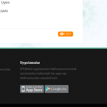
yesi
GAN
1.577
Uygulamalar
DPUMobil uygulamasını telefonunuza kurarak
me Evleri
üniversitemiz hakkındaki her şeye cep
telefonunuzdan ulaşabilirsiniz.