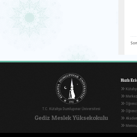
Son
Hızlı Er
Kütahya
Merkez
Öğrenci
T.C. Kütahya Dumlupınar Üniversitesi
Öğrenci 
Gediz Meslek Yüksekokulu
Akadem
Memnuni