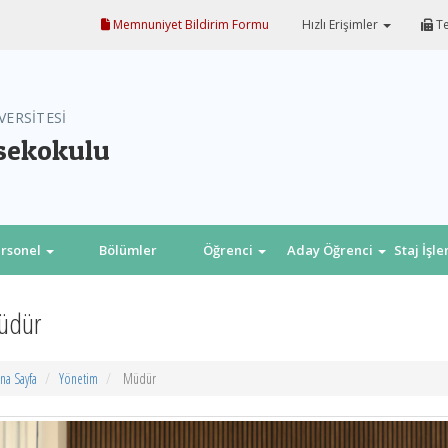
Memnuniyet Bildirim Formu
Hızlı Erişimler
Te
VERSİTESİ
sekokulu
rsonel
Bölümler
Öğrenci
Aday Öğrenci
Staj İşl
üdür
na Sayfa
Yönetim
Müdür