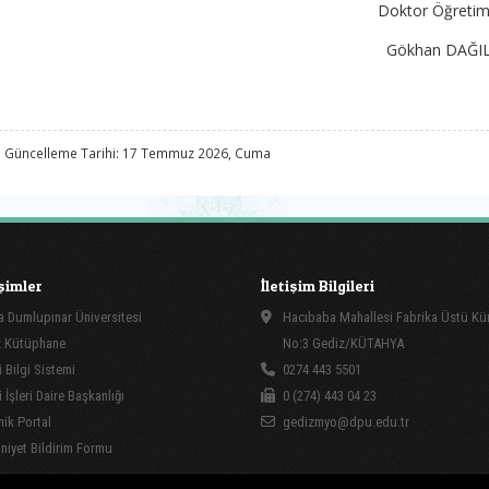
Doktor Öğretim Ü
Gökhan DAĞIL
 Güncelleme Tarihi: 17 Temmuz 2026, Cuma
işimler
İletişim Bilgileri
 Dumlupınar Üniversitesi
Hacıbaba Mahallesi Fabrika Üstü Kü
 Kütüphane
No:3 Gediz/KÜTAHYA
 Bilgi Sistemi
0274 443 5501
İşleri Daire Başkanlığı
0 (274) 443 04 23
ik Portal
gedizmyo@dpu.edu.tr
yet Bildirim Formu