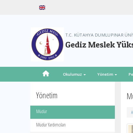
T.C. KÜTAHYA DUMLUPINAR ÜNİ
Gediz Meslek Yük
Okulumuz
Yönetim
Pe
Yönetim
M
Müdür
A
Müdür Yardımcıları