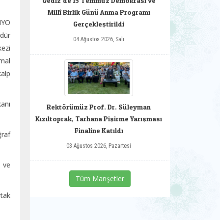
Gediz‘de 15 Temmuz Demokrasi ve
Millî Birlik Günü Anma Programı
 MYO
Gerçekleştirildi
dür
04 Ağustos 2026, Salı
ezi
mal
kalp
kanı
Rektörümüz Prof. Dr. Süleyman
Kızıltoprak, Tarhana Pişirme Yarışması
Finaline Katıldı
ğraf
03 Ağustos 2026, Pazartesi
m ve
Tüm Manşetler
rtak