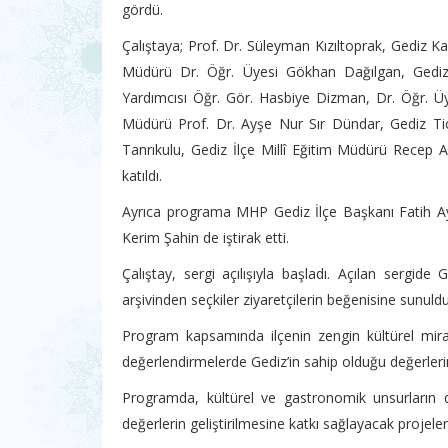
gördü.
Çalıştaya; Prof. Dr. Süleyman Kızıltoprak, Gedi
Müdürü Dr. Öğr. Üyesi Gökhan Dağılgan, Gedi
Yardımcısı Öğr. Gör. Hasbiye Dizman, Dr. Öğr. 
Müdürü Prof. Dr. Ayşe Nur Sır Dündar, Gediz T
Tanrıkulu, Gediz İlçe Millî Eğitim Müdürü Recep Ay
katıldı.
Ayrıca programa MHP Gediz İlçe Başkanı Fatih Ayd
Kerim Şahin de iştirak etti.
Çalıştay, sergi açılışıyla başladı. Açılan sergide 
arşivinden seçkiler ziyaretçilerin beğenisine sunuldu. 
Program kapsamında ilçenin zengin kültürel mira
değerlendirmelerde Gediz’in sahip olduğu değerleri
Programda, kültürel ve gastronomik unsurların d
değerlerin geliştirilmesine katkı sağlayacak projeler 