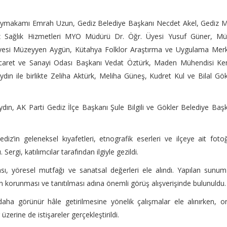
z Kaymakamı Emrah Uzun, Gediz Belediye Başkanı Necdet Akel, Gediz
z Sağlık Hizmetleri MYO Müdürü Dr. Öğr. Üyesi Yusuf Güner, Mü
Üyesi Müzeyyen Aygün, Kütahya Folklor Araştırma ve Uygulama Merk
icaret ve Sanayi Odası Başkanı Vedat Öztürk, Maden Mühendisi Ke
dın ile birlikte Zeliha Aktürk, Meliha Güneş, Kudret Kul ve Bilal Gö
ın, AK Parti Gediz İlçe Başkanı Şule Bilgili ve Gökler Belediye Baş
Gediz’in geleneksel kıyafetleri, etnografik eserleri ve ilçeye ait foto
Sergi, katılımcılar tarafından ilgiyle gezildi.
sı, yöresel mutfağı ve sanatsal değerleri ele alındı. Yapılan sunu
n korunması ve tanıtılması adına önemli görüş alışverişinde bulunuldu.
aha görünür hâle getirilmesine yönelik çalışmalar ele alınırken, o
üzerine de istişareler gerçekleştirildi.