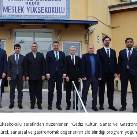
üksekokulu tarafından düzenlenen “Gediz Kültür, Sanat ve Gastron
kültürel, sanatsal ve gastronomik değerlerinin ele alındığı program yoğun 