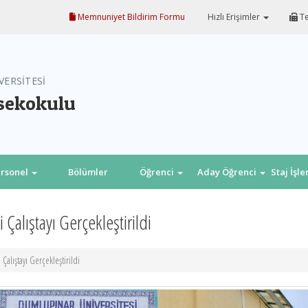
Memnuniyet Bildirim Formu
Hızlı Erişimler
Te
VERSİTESİ
sekokulu
rsonel
Bölümler
Öğrenci
Aday Öğrenci
Staj İşl
Çalıştayı Gerçekleştirildi
alıştayı Gerçekleştirildi