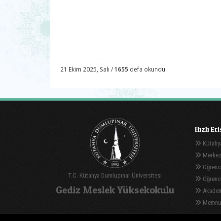
21 Ekim 2025, Salı /
1655
defa okundu.
Hızlı Er
Kütahya
Merkez
Öğrenci
T.C. Kütahya Dumlupınar Üniversitesi
Öğrenci 
Gediz Meslek Yüksekokulu
Akadem
Memnuni