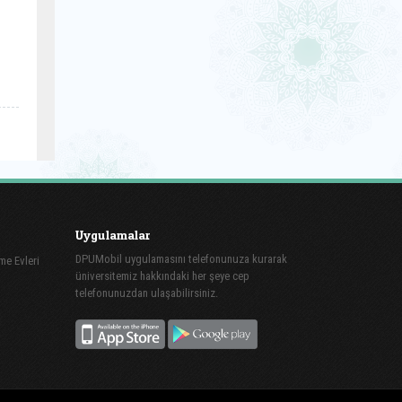
Uygulamalar
DPUMobil uygulamasını telefonunuza kurarak
me Evleri
üniversitemiz hakkındaki her şeye cep
telefonunuzdan ulaşabilirsiniz.