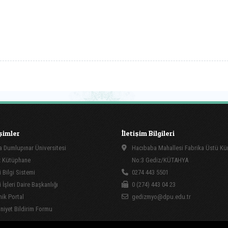
işimler
İletişim Bilgileri
 Dumlupınar Üniversitesi
Hacıbaba Mahallesi Fabrika Üstü Kü
 Kütüphane
No:3 Gediz/KÜTAHYA
 Bilgi Sistemi
0274 443 5501
İşleri Daire Başkanlığı
0 (274) 443 04 23
ik Portal
gedizmyo@dpu.edu.tr
yet Bildirim Formu