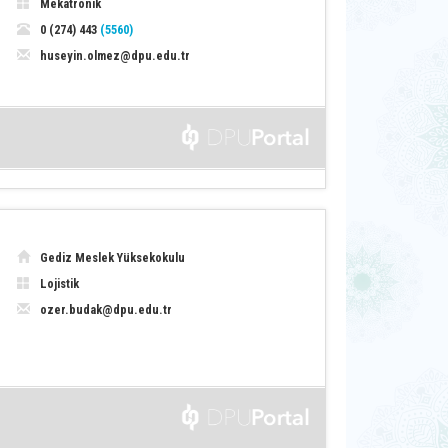
Mekatronik
0 (274) 443
(5560)
huseyin.olmez@dpu.edu.tr
Gediz Meslek Yüksekokulu
Lojistik
ozer.budak@dpu.edu.tr