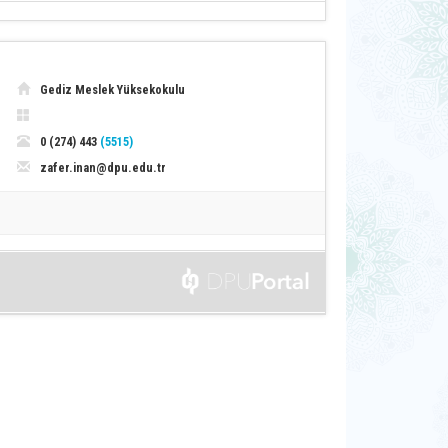
Gediz Meslek Yüksekokulu
0 (274) 443
(5515)
zafer.inan@dpu.edu.tr