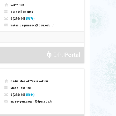
Rektörlük
Türk Dili Bölümü
0 (274) 443
(5676)
hakan.degirmenci@dpu.edu.tr
Gediz Meslek Yüksekokulu
Moda Tasarımı
0 (274) 443
(5664)
muzeyyen.aygun@dpu.edu.tr