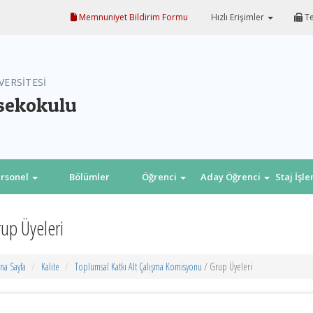
Memnuniyet Bildirim Formu
Hızlı Erişimler
Te
VERSİTESİ
sekokulu
rsonel
Bölümler
Öğrenci
Aday Öğrenci
Staj İşl
up Üyeleri
na Sayfa
Kalite
Toplumsal Katkı Alt Çalışma Komisyonu
/ Grup Üyeleri