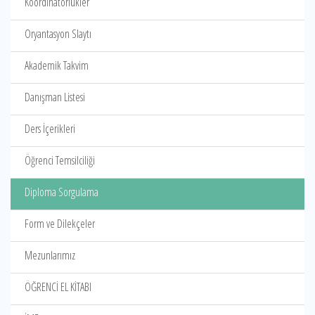
Koordinatörlükler
Oryantasyon Slaytı
Akademik Takvim
Danışman Listesi
Ders İçerikleri
Öğrenci Temsilciliği
Diploma Sorgulama
Form ve Dilekçeler
Mezunlarımız
ÖĞRENCİ EL KİTABI