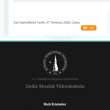
Son Güncelleme Tarihi: 31 Temmuz 2026, Cuma
1.885
T.C. Kütahya Dumlupınar Üniversitesi
Gediz Meslek Yüksekokulu
Hızlı Erişimler