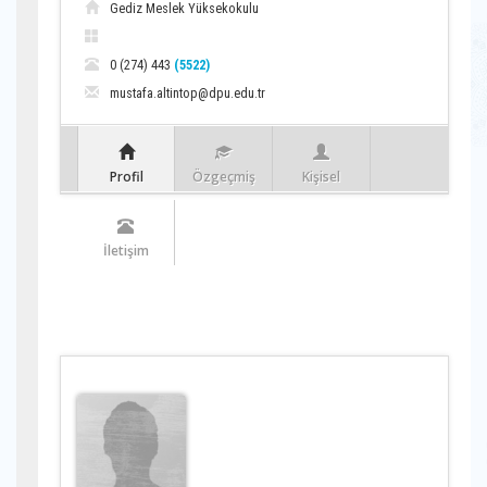
Gediz Meslek Yüksekokulu
0 (274) 443
(5522)
mustafa.altintop@dpu.edu.tr
Profil
Özgeçmiş
Kişisel
İletişim