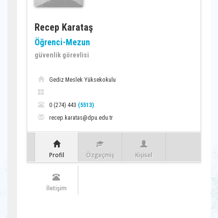
Recep Karataş
Öğrenci-Mezun
güvenlik görevlisi
Gediz Meslek Yüksekokulu
0 (274) 443
(5513)
recep.karatas@dpu.edu.tr
Profil
Özgeçmiş
Kişisel
İletişim