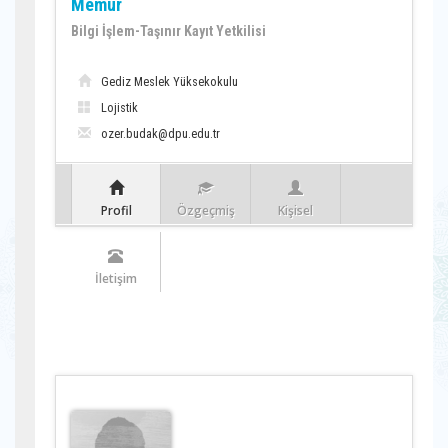
Memur
Bilgi İşlem-Taşınır Kayıt Yetkilisi
Gediz Meslek Yüksekokulu
Lojistik
ozer.budak@dpu.edu.tr
Profil
Özgeçmiş
Kişisel
İletişim