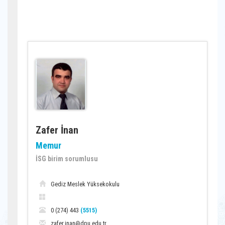
Zafer İnan
Memur
İSG birim sorumlusu
Gediz Meslek Yüksekokulu
0 (274) 443
(5515)
zafer.inan@dpu.edu.tr