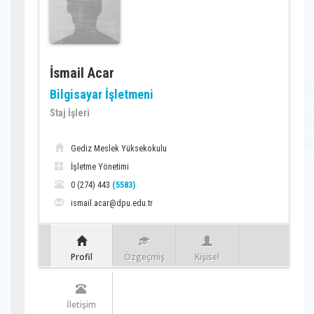
İsmail Acar
Bilgisayar İşletmeni
Staj İşleri
Gediz Meslek Yüksekokulu
İşletme Yönetimi
0 (274) 443
(5583)
ismail.acar@dpu.edu.tr
Profil
Özgeçmiş
Kişisel
İletişim