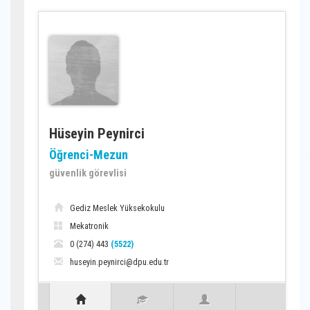
Hüseyin Peynirci
Öğrenci-Mezun
güvenlik görevlisi
Gediz Meslek Yüksekokulu
Mekatronik
0 (274) 443
(5522)
huseyin.peynirci@dpu.edu.tr