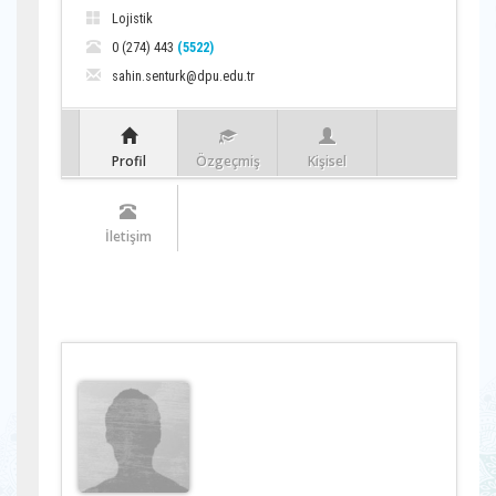
Lojistik
0 (274) 443
(5522)
sahin.senturk@dpu.edu.tr
Profil
Özgeçmiş
Kişisel
İletişim