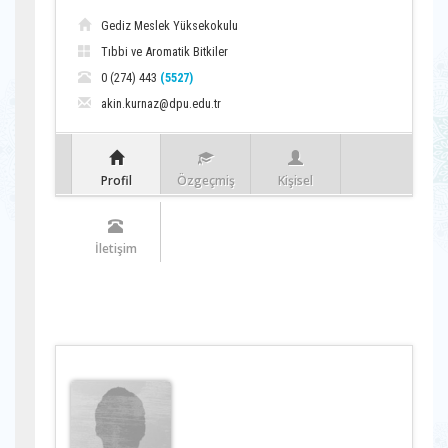
Gediz Meslek Yüksekokulu
Tıbbi ve Aromatik Bitkiler
0 (274) 443
(5527)
akin.kurnaz@dpu.edu.tr
Profil
Özgeçmiş
Kişisel
İletişim