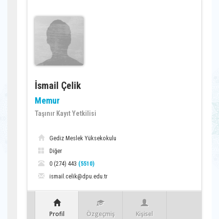
İsmail Çelik
Memur
Taşınır Kayıt Yetkilisi
Gediz Meslek Yüksekokulu
Diğer
0 (274) 443
(5510)
ismail.celik@dpu.edu.tr
Profil
Özgeçmiş
Kişisel