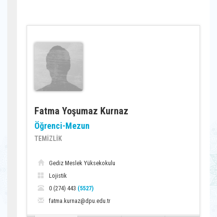
Fatma Yoşumaz Kurnaz
Öğrenci-Mezun
TEMİZLİK
Gediz Meslek Yüksekokulu
Lojistik
0 (274) 443
(5527)
fatma.kurnaz@dpu.edu.tr