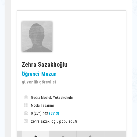
Zehra Sazaklıoğlu
Öğrenci-Mezun
güvenlik görevlisi
Gediz Meslek Yüksekokulu
Moda Tasarımı
0 (274) 443
(5513)
zehra.sazaklioglu@dpu.edu.tr