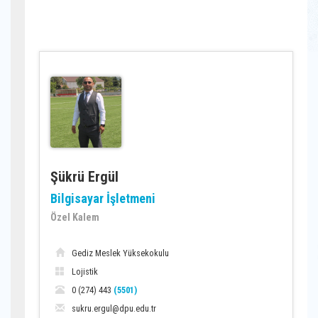
Şükrü Ergül
Bilgisayar İşletmeni
Özel Kalem
Gediz Meslek Yüksekokulu
Lojistik
0 (274) 443
(5501)
sukru.ergul@dpu.edu.tr