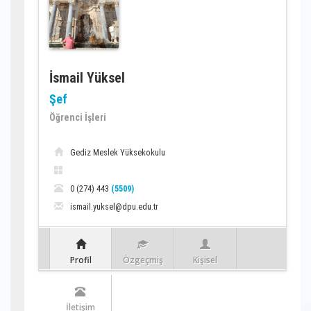
İsmail Yüksel
Şef
Öğrenci İşleri
Gediz Meslek Yüksekokulu
0 (274) 443
(5509)
ismail.yuksel@dpu.edu.tr
Profil
Özgeçmiş
Kişisel
İletişim