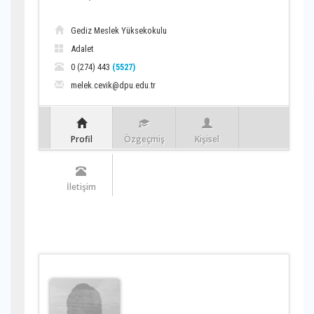
Gediz Meslek Yüksekokulu
Adalet
0 (274) 443
(5527)
melek.cevik@dpu.edu.tr
Profil
Özgeçmiş
Kişisel
İletişim