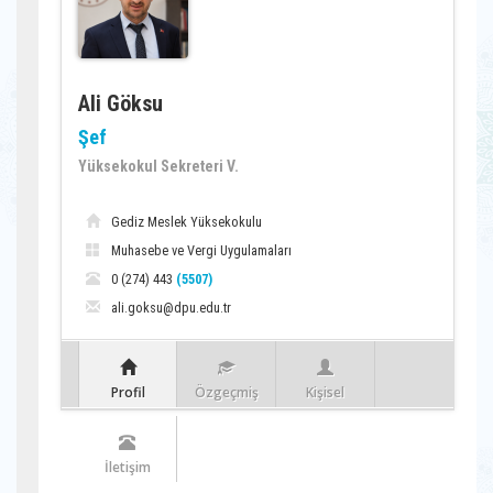
Ali Göksu
Şef
Yüksekokul Sekreteri V.
Gediz Meslek Yüksekokulu
Muhasebe ve Vergi Uygulamaları
0 (274) 443
(5507)
ali.goksu@dpu.edu.tr
Profil
Özgeçmiş
Kişisel
İletişim