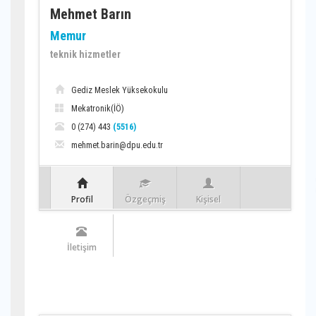
Mehmet Barın
Memur
teknik hizmetler
Gediz Meslek Yüksekokulu
Mekatronik(İÖ)
0 (274) 443
(5516)
mehmet.barin@dpu.edu.tr
Profil
Özgeçmiş
Kişisel
İletişim