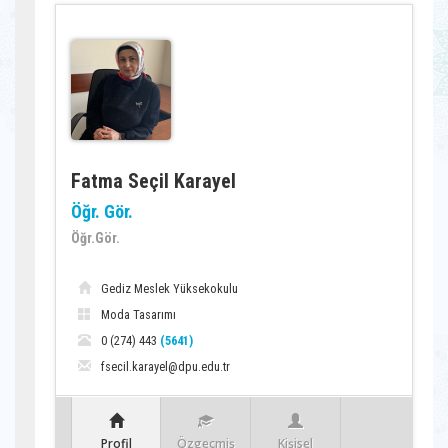
Fatma Seçil Karayel
Öğr. Gör.
Öğr.Gör.
Gediz Meslek Yüksekokulu
Moda Tasarımı
0 (274) 443
(5641)
fsecil.karayel@dpu.edu.tr
Profil
Özgeçmiş
Kişisel