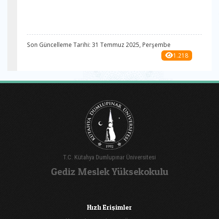
Son Güncelleme Tarihi: 31 Temmuz 2025, Perşembe
1.218
T.C. Kütahya Dumlupınar Üniversitesi
Gediz Meslek Yüksekokulu
Hızlı Erişimler