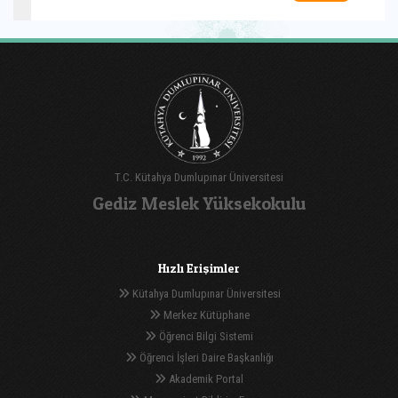
T.C. Kütahya Dumlupınar Üniversitesi
Gediz Meslek Yüksekokulu
Hızlı Erişimler
Kütahya Dumlupınar Üniversitesi
Merkez Kütüphane
Öğrenci Bilgi Sistemi
Öğrenci İşleri Daire Başkanlığı
Akademik Portal