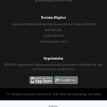
Memnuniyet Bildirim Formu
İletişim Bilgileri
Hacıbaba Mahallesi Fabrika Üstü Küme Evleri No:3 Gediz/KÜTAHYA
0274 443 5501
0 (274) 443 04 23
gedizmyo@dpu.edu.tr
Uygulamalar
DPUMobil uygulamasını telefonunuza kurarak üniversitemiz hakkındaki her şeye
cep telefonunuzdan ulaşabilirsiniz.
T.C. Kütahya Dumlupınar Üniversitesi - Bilgi İşlem Daire Başkanlığı, Tüm hakları
saklıdır.