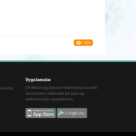
1.339
Uygulamalar
DPUMobil uygulamasını telefonunuza kurarak
me Evleri
üniversitemiz hakkındaki her şeye cep
telefonunuzdan ulaşabilirsiniz.