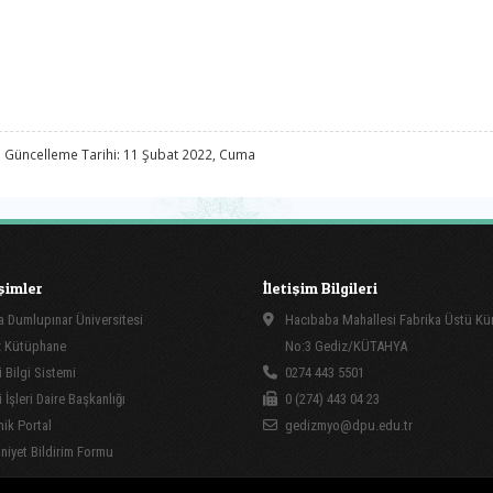
 Güncelleme Tarihi: 11 Şubat 2022, Cuma
işimler
İletişim Bilgileri
 Dumlupınar Üniversitesi
Hacıbaba Mahallesi Fabrika Üstü Kü
 Kütüphane
No:3 Gediz/KÜTAHYA
 Bilgi Sistemi
0274 443 5501
İşleri Daire Başkanlığı
0 (274) 443 04 23
ik Portal
gedizmyo@dpu.edu.tr
yet Bildirim Formu