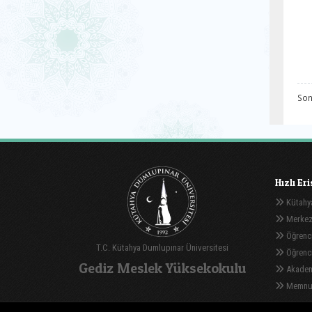
Son
Hızlı Er
Kütahya
Merkez
Öğrenci
T.C. Kütahya Dumlupınar Üniversitesi
Öğrenci 
Gediz Meslek Yüksekokulu
Akadem
Memnuni