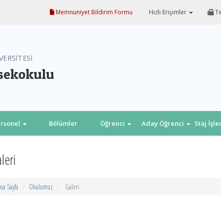
Memnuniyet Bildirim Formu
Hızlı Erişimler
Te
VERSİTESİ
sekokulu
rsonel
Bölümler
Öğrenci
Aday Öğrenci
Staj İşl
leri
na Sayfa
Okulumuz
Galeri