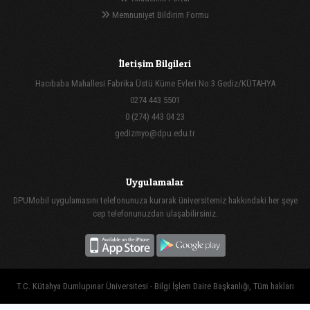
Memnuniyet Bildirim Formu
İletişim Bilgileri
Hacıbaba Mahallesi Fabrika Üstü Küme Evleri No:3 Gediz/KÜTAHYA
0274 443 5501
0 (274) 443 04 23
gedizmyo@dpu.edu.tr
Uygulamalar
DPUMobil uygulamasını telefonunuza kurarak üniversitemiz hakkındaki her şeye
cep telefonunuzdan ulaşabilirsiniz.
T.C. Kütahya Dumlupınar Üniversitesi - Bilgi İşlem Daire Başkanlığı, Tüm hakları