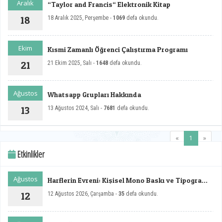
Kütahy
Aralık
“Taylor and Francis“ Elektronik Kitap
Basri 
18
18 Aralık 2025, Perşembe -
1069
defa okundu.
çalışm
Ekim
Kısmi Zamanlı Öğrenci Çalıştırma Programı
21
21 Ekim 2025, Salı -
1648
defa okundu.
Ağustos
Whatsapp Grupları Hakkında
13
13 Ağustos 2024, Salı -
7681
defa okundu.
(current)
«
1
»
Etkinlikler
Ağustos
Harflerin Evreni: Kişisel Mono Baskı ve Tipografi
Sergisi
12
12 Ağustos 2026, Çarşamba -
35
defa okundu.