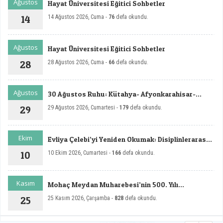
Ağustos
Hayat Üniversitesi Eğitici Sohbetler
14
14 Ağustos 2026, Cuma -
76
defa okundu.
Ağustos
Hayat Üniversitesi Eğitici Sohbetler
28
28 Ağustos 2026, Cuma -
66
defa okundu.
Ağustos
30 Ağustos Ruhu: Kütahya- Afyonkarahisar-
Dumlupınar Zafer Rotası Sempozyumu - II
29
29 Ağustos 2026, Cumartesi -
179
defa okundu.
Ekim
Evliya Çelebi’yi Yeniden Okumak: Disiplinlerarası
ve Çok Boyutlu Yaklaşımlar Sempozyumu
10
10 Ekim 2026, Cumartesi -
166
defa okundu.
Kasım
Mohaç Meydan Muharebesi’nin 500. Yılı
Uluslararası Sempozyumu
25
25 Kasım 2026, Çarşamba -
828
defa okundu.