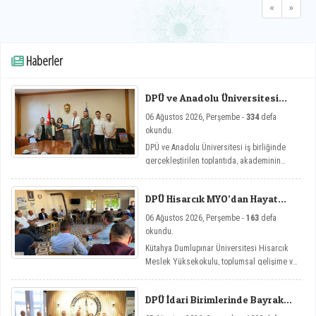
«
»
Haberler
DPÜ ve Anadolu Üniversitesi
Arasında Mikro Yeterlilik
06 Ağustos 2026, Perşembe -
334
defa
Toplantısı
okundu.
DPÜ ve Anadolu Üniversitesi iş birliğinde
gerçekleştirilen toplantıda, akademinin
yenilikçi eğitim modellerine yönelik mikro
yeterlilik çalışmaları ele alındı.
DPÜ Hisarcık MYO’dan Hayat
Üniversitesi Etkinlikleri
06 Ağustos 2026, Perşembe -
163
defa
okundu.
Kütahya Dumlupınar Üniversitesi Hisarcık
Meslek Yüksekokulu, toplumsal gelişime ve
bireysel farkındalığa katkı sağlamayı
amaçlayan Hayat Üniversitesi: Eğitici
DPÜ İdari Birimlerinde Bayrak
Sohbetler etkinlik serisi kapsamında dört
Değişimi
önemli söyleşiye imza attı.