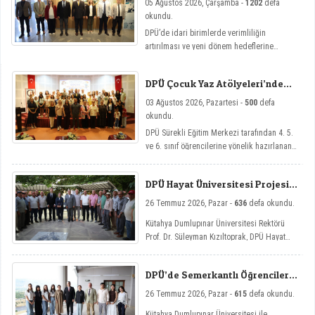
05 Ağustos 2026, Çarşamba -
1202
defa
okundu.
DPÜ’de idari birimlerde verimliliğin
artırılması ve yeni dönem hedeflerine
ulaşılması amacıyla görev değişim törenleri
düzenlendi.
DPÜ Çocuk Yaz Atölyeleri’nde
Dersler Başladı
03 Ağustos 2026, Pazartesi -
500
defa
okundu.
DPÜ Sürekli Eğitim Merkezi tarafından 4. 5.
ve 6. sınıf öğrencilerine yönelik hazırlanan
ve çocukların yaz tatillerini hem eğlenceli
hem de nitelikli gelişim atölyeleriyle
DPÜ Hayat Üniversitesi Projesi
değerlendirmelerini amaçlayan DPÜ Çocuk
Hisarcık’ta
Yaz Atölyeleri programı, düzenlenen açılış
26 Temmuz 2026, Pazar -
636
defa okundu.
töreniyle eğitimlerine başladı.
Kütahya Dumlupınar Üniversitesi Rektörü
Prof. Dr. Süleyman Kızıltoprak, DPÜ Hayat
Üniversitesi projesi kapsamında Hisarcık’ın
Hasanlar köyünde düzenlenen etkinliğe
DPÜ’de Semerkantlı Öğrencilere
katılarak vatandaşlarla buluştu.
Yaz Okulu
26 Temmuz 2026, Pazar -
615
defa okundu.
Kütahya Dumlupınar Üniversitesi ile