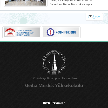
Semerkant Devlet Mimarlık ve İnşaat
Mühendisliği Üniversitesi arasında hayata
geçirilen iş birliği kapsamında misafir
öğrenciler yaz okulunda ağırlanıyor.
T.C. Kütahya Dumlupınar Üniversitesi
Gediz Meslek Yüksekokulu
Hızlı Erişimler