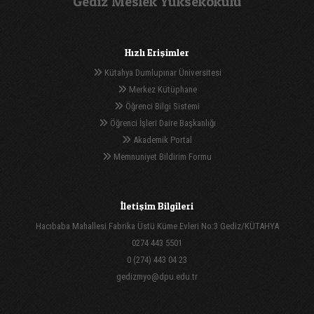
Gediz Meslek Yüksekokulu
Hızlı Erişimler
Kütahya Dumlupınar Üniversitesi
Merkez Kütüphane
Öğrenci Bilgi Sistemi
Öğrenci İşleri Daire Başkanlığı
Akademik Portal
Memnuniyet Bildirim Formu
İletişim Bilgileri
Hacıbaba Mahallesi Fabrika Üstü Küme Evleri No:3 Gediz/KÜTAHYA
0274 443 5501
0 (274) 443 04 23
gedizmyo@dpu.edu.tr