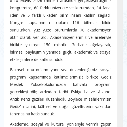
8-10 Mayıs 2026 tarihleri arasında gerçekleştirdiğimiz
kongremize; 68 farklı üniversite ve kurumdan, 34 farklı
ilden ve 5 farklı ülkeden bilim insanı katılım sağladı.
Kongre kapsamında toplam 116 bilimsel bildiri
sunulurken, yüz yüze oturumlarda 70 akademisyen
aktif olarak yer aldı. Akademisyenlerimiz ve aileleriyle
birlikte yaklaşık 150 misafiri Gediz’de ağırlayarak,
bilimsel paylaşımın yanında güçlü akademik ve sosyal
etkileşimlere de katkı sunduk.
Bilimsel oturumların yanı sıra düzenlediğimiz sosyal
program kapsamında katılımcılarımızla birlikte Gediz
Meslek Yüksekokulumuzda kahvaltı programı
gerçekleştirdik; ardından tarihi Eskigediz ve Aizanoi
Antik Kenti gezileri düzenledik. Böylece misafirlerimizin
Gediz’in tarihi, kültürel ve doğal güzelliklerini yakından
tanımasına katkı sunduk.
Akademik, sosyal ve kültürel yönleriyle verimli geçen